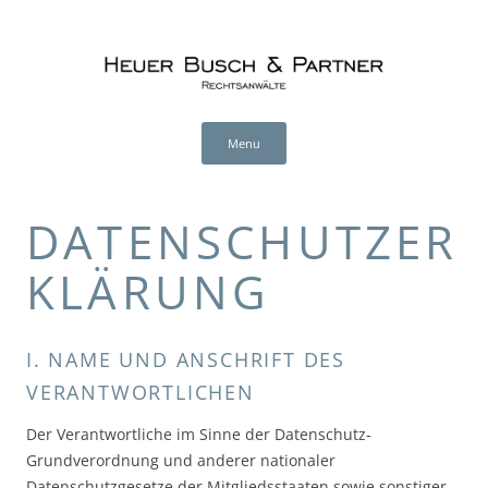
Heuer Busch & Partner (en)
RECHTSANWÄLTE
Skip
to
Menu
content
DATENSCHUTZER
KLÄRUNG
I. NAME UND ANSCHRIFT DES
VERANTWORTLICHEN
Der Verantwortliche im Sinne der Datenschutz-
Grundverordnung und anderer nationaler
Datenschutzgesetze der Mitgliedsstaaten sowie sonstiger